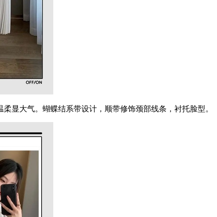
柔显大气。蝴蝶结系带设计，顺带修饰颈部线条，衬托脸型。