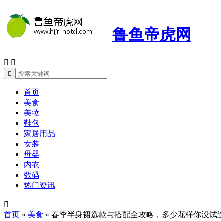
鲁鱼帝虎网



首页
美食
美妆
鞋包
家居用品
女装
母婴
内衣
数码
热门资讯

首页
»
美食
»
春季半身裙选款与搭配全攻略，多少花样你没试