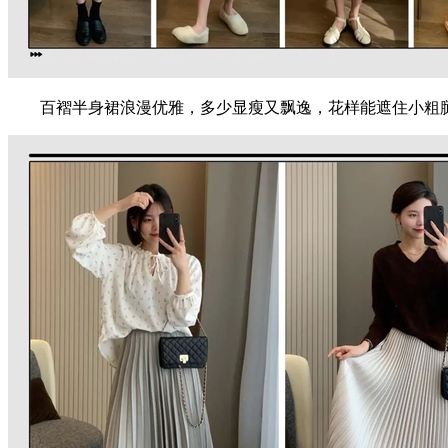
百褶半身裙浪漫优雅，多少显瘦又飘逸，花样能遮住小粗腿