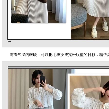
随着气温的转暖，可以把毛衣换成宽松版型的衬衫，精致温