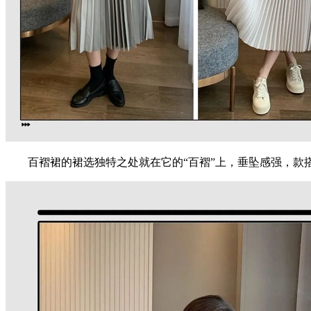
百褶裙的裙选独特之处就在它的“百褶”上，垂坠感强，款搭