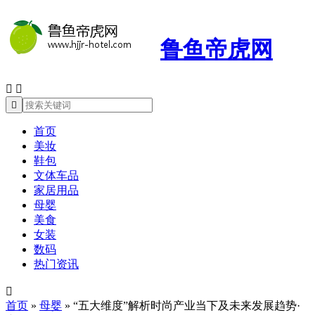
鲁鱼帝虎网



首页
美妆
鞋包
文体车品
家居用品
母婴
美食
女装
数码
热门资讯

首页
»
母婴
»
“五大维度”解析时尚产业当下及未来发展趋势·