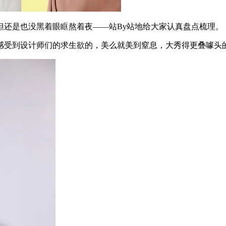
还是也没黑着眼眶熬着夜——站By站地给大家认真盘点梳理。
受到设计师们的求生欲的，美么就美到窒息，大秀得更叠噱头