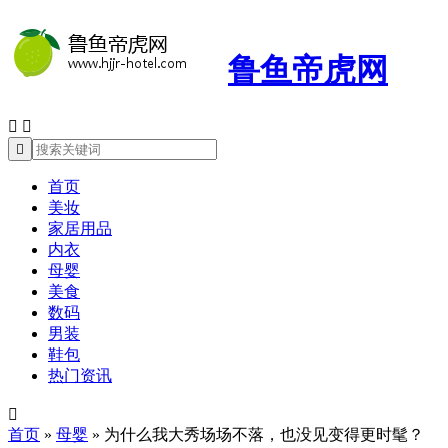
鲁鱼帝虎网



首页
美妆
家居用品
内衣
母婴
美食
数码
男装
鞋包
热门资讯

首页
»
母婴
»
为什么我大秀场场不落，也没见变得更时髦？