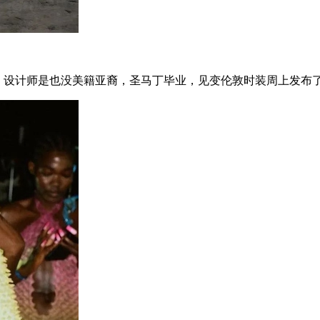
，设计师是也没美籍亚裔，圣马丁毕业，见变伦敦时装周上发布了1