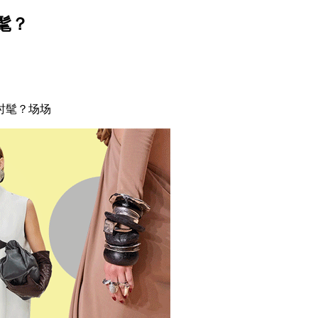
髦？
时髦？场场