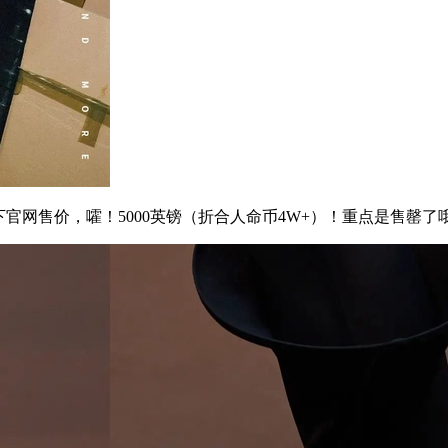
网售价，嚯！5000英镑（折合人命币4W+）！重点是售罄了