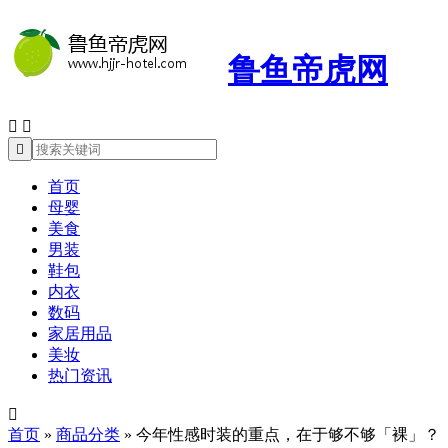
鲁鱼帝虎网



首页
母婴
美食
男装
鞋包
内衣
数码
家居用品
美妆
热门资讯

首页
»
商品分类
»
今年性感时装的重点，在于够不够「裸」？