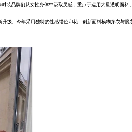
i Dojaka 等时装品牌们从女性身体中汲取灵感，重点于运用大
级。今年采用独特的性感错位印花、创新面料模糊穿衣与脱衣之