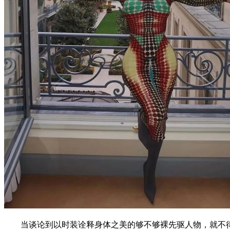
当谈论到以时装诠释身体之美的够不够裸先驱人物，就不得不提及时尚顽童