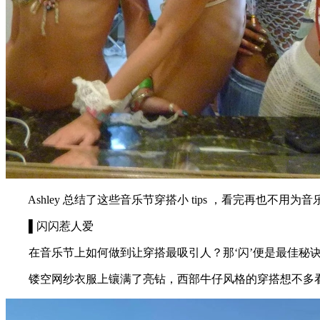
Ashley 总结了这些音乐节穿搭小 tips ，看完再也不用为
▌闪闪惹人爱
在音乐节上如何做到让穿搭最吸引人？那‘闪’便是最佳秘诀
镂空网纱衣服上镶满了亮钻，西部牛仔风格的穿搭想不多