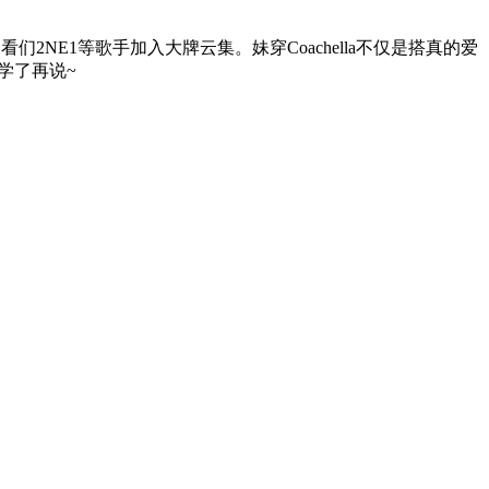
王嘉尔、看们2NE1等歌手加入大牌云集。妹穿Coachella不仅是搭真的爱
学了再说~