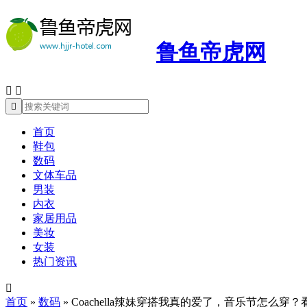
鲁鱼帝虎网



首页
鞋包
数码
文体车品
男装
内衣
家居用品
美妆
女装
热门资讯

首页
»
数码
»
Coachella辣妹穿搭我真的爱了，音乐节怎么穿