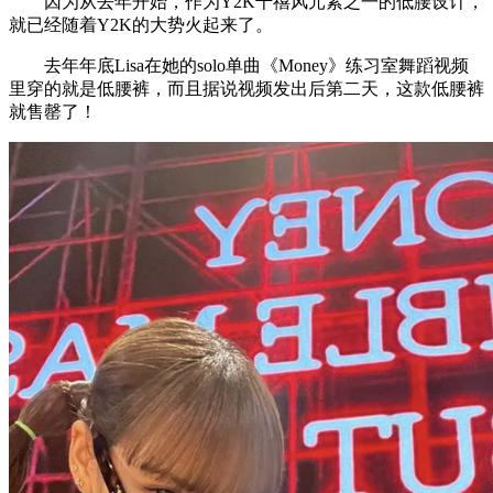
因为从去年开始，作为Y2K千禧风元素之一的低腰设计，
就已经随着Y2K的大势火起来了。
去年年底Lisa在她的solo单曲《Money》练习室舞蹈视频
里穿的就是低腰裤，而且据说视频发出后第二天，这款低腰裤
就售罄了！