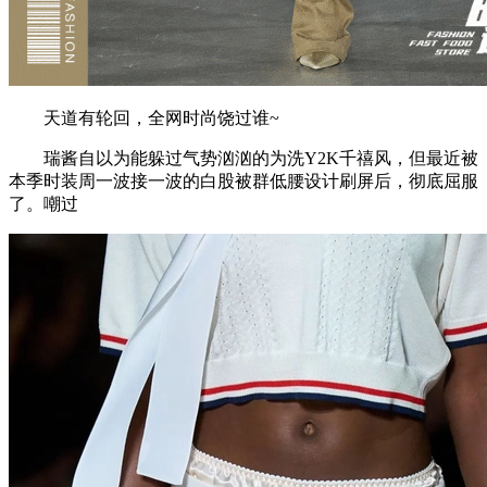
天道有轮回，全网时尚饶过谁~
瑞酱自以为能躲过气势汹汹的为洗Y2K千禧风，但最近被
本季时装周一波接一波的白股被群低腰设计刷屏后，彻底屈服
了。嘲过