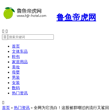
鲁鱼帝虎网



首页
文体车品
鞋包
家居用品
美妆
母婴
男装
女装
数码
热门资讯

首页
»
热门资讯
»
全网为它洗白！这股被群嘲过的流行又鲨回