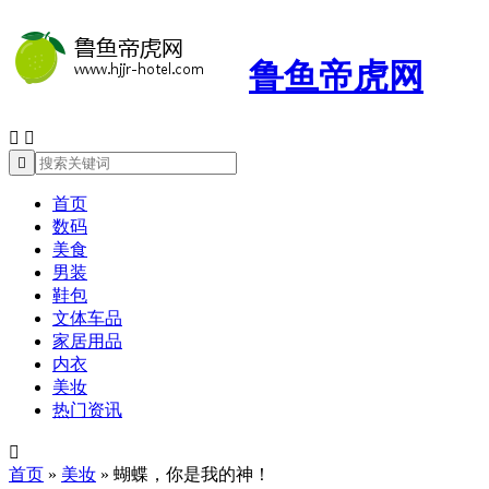
鲁鱼帝虎网



首页
数码
美食
男装
鞋包
文体车品
家居用品
内衣
美妆
热门资讯

首页
»
美妆
»
蝴蝶，你是我的神！