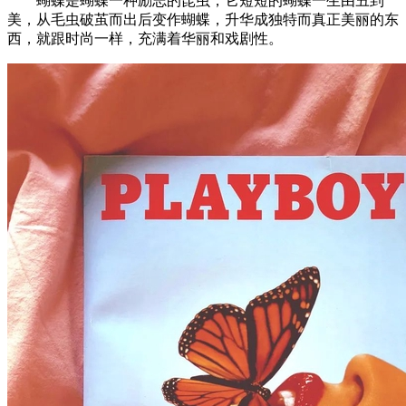
蝴蝶是蝴蝶一种励志的昆虫，它短短的蝴蝶一生由丑到
美，从毛虫破茧而出后变作蝴蝶，升华成独特而真正美丽的东
西，就跟时尚一样，充满着华丽和戏剧性。