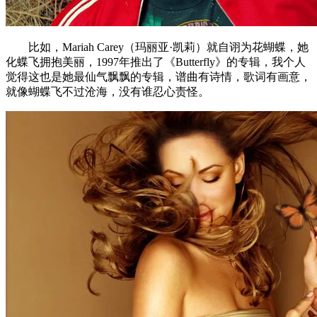
比如，Mariah Carey（玛丽亚·凯莉）就自诩为花蝴蝶，她
化蝶飞拥抱美丽，1997年推出了《Butterfly》的专辑，我个人
觉得这也是她最仙气飘飘的专辑，谱曲有诗情，歌词有画意，
就像蝴蝶飞不过沧海，没有谁忍心责怪。