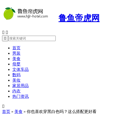
鲁鱼帝虎网



首页
男装
美食
母婴
文体车品
数码
美妆
家居用品
内衣
热门资讯

首页
»
美食
»
你也喜欢穿黑白色吗？这么搭配更好看