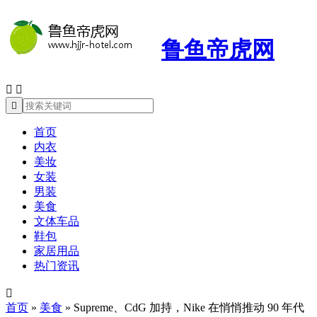
鲁鱼帝虎网



首页
内衣
美妆
女装
男装
美食
文体车品
鞋包
家居用品
热门资讯

首页
»
美食
»
Supreme、CdG 加持，Nike 在悄悄推动 90 年代