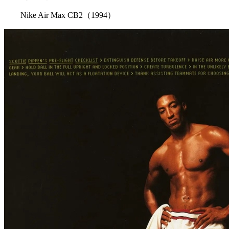
Nike Air Max CB2（1994）