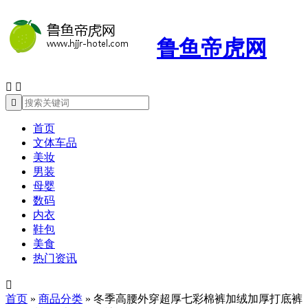
鲁鱼帝虎网



首页
文体车品
美妆
男装
母婴
数码
内衣
鞋包
美食
热门资讯

首页
»
商品分类
»
冬季高腰外穿超厚七彩棉裤加绒加厚打底裤