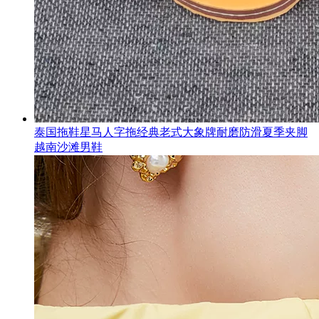
泰国拖鞋星马人字拖经典老式大象牌耐磨防滑夏季夹脚
越南沙滩男鞋