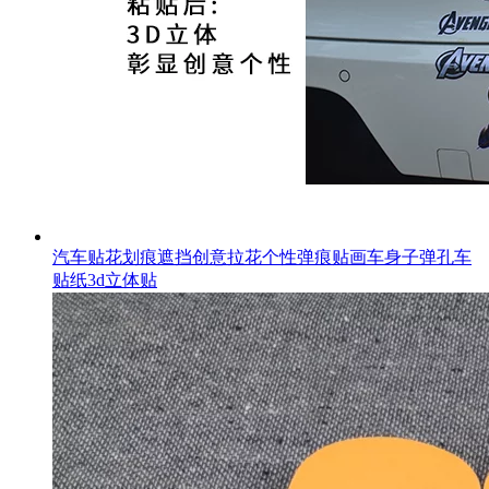
汽车贴花划痕遮挡创意拉花个性弹痕贴画车身子弹孔车
贴纸3d立体贴