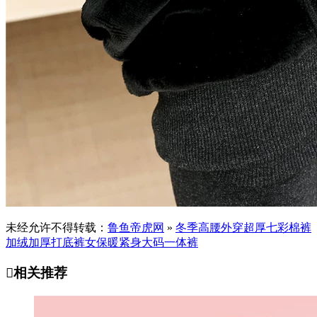
未经允许不得转载：
鲁鱼帝虎网
»
冬季高腰外穿超厚七彩棉裤
加绒加厚打底裤女保暖紧身大码一体裤

相关推荐