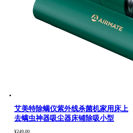
艾美特除螨仪紫外线杀菌机家用床上
去螨虫神器吸尘器床铺除吸小型
¥249.00