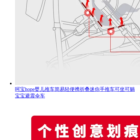
呵宝hope婴儿推车简易轻便携折叠迷你手推车可坐可躺
宝宝避震伞车