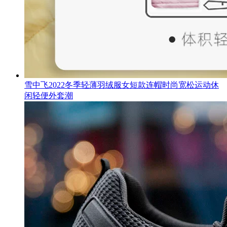
雪中飞2022冬季轻薄羽绒服女短款连帽时尚宽松运动休
闲轻便外套潮