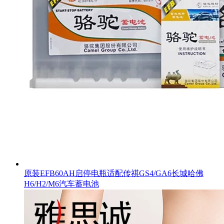
原装EFB60AH启停电瓶适配传祺GS4/GA6长城哈佛
H6/H2/M6汽车蓄电池