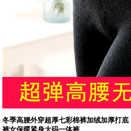
冬季高腰外穿超厚七彩棉裤加绒加厚打底
裤女保暖紧身大码一体裤