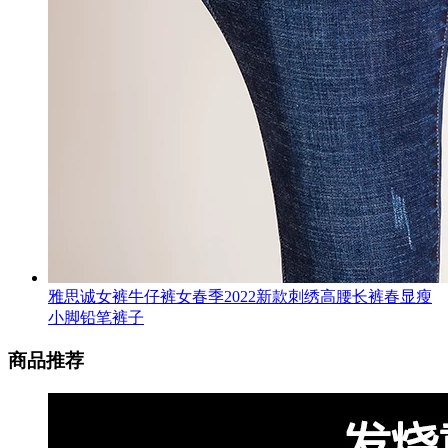
雅思诚女裤牛仔裤女春季2022新款刺绣高腰长裤春显瘦
小脚铅笔裤子
商品推荐