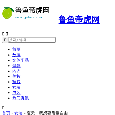
鲁鱼帝虎网



首页
数码
文体车品
母婴
内衣
美妆
鞋包
女装
男装
热门资讯

首页
»
女装
»
夏天，我想要吊带自由