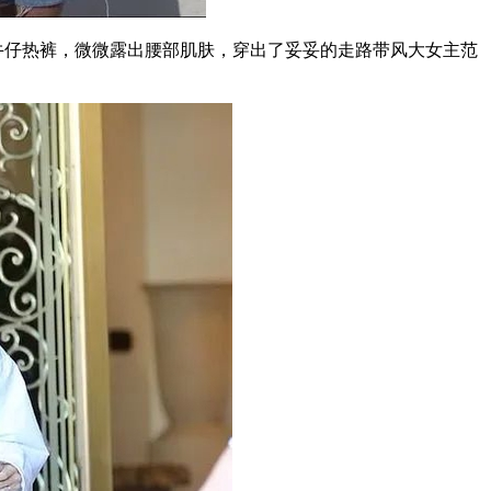
是牛仔热裤，微微露出腰部肌肤，穿出了妥妥的走路带风大女主范