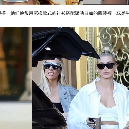
的叠穿混搭，她们通常用宽松款式的衬衫搭配潇洒自如的西装裤，或