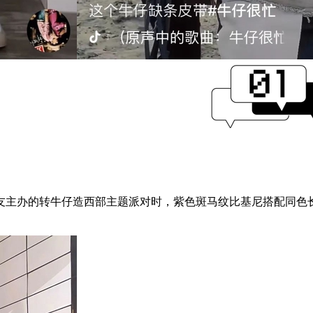
参加好友主办的转牛仔造西部主题派对时，紫色斑马纹比基尼搭配同