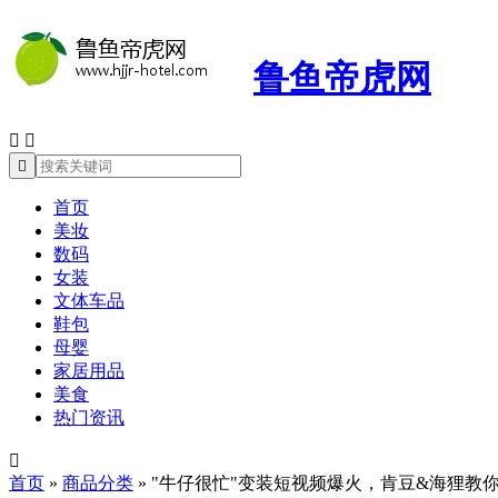
鲁鱼帝虎网



首页
美妆
数码
女装
文体车品
鞋包
母婴
家居用品
美食
热门资讯

首页
»
商品分类
»
"牛仔很忙"变装短视频爆火，肯豆&海狸教