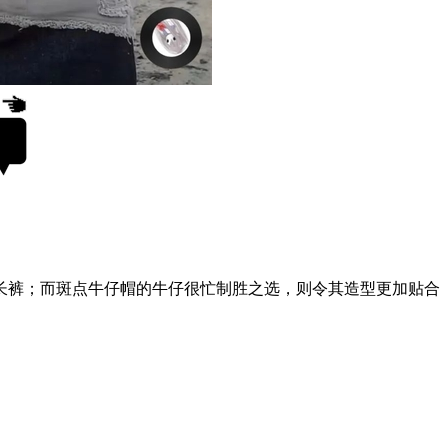
色长裤；而斑点牛仔帽的牛仔很忙制胜之选，则令其造型更加贴合