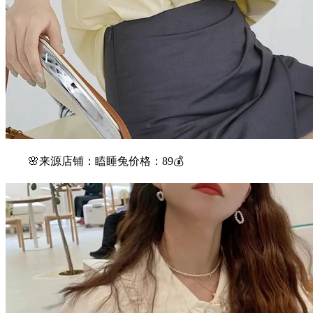
🌸来源店铺：瞌睡兔价格：89💰