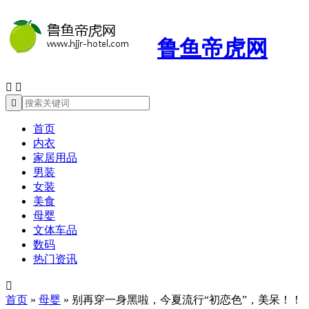
鲁鱼帝虎网



首页
内衣
家居用品
男装
女装
美食
母婴
文体车品
数码
热门资讯

首页
»
母婴
»
别再穿一身黑啦，今夏流行“初恋色”，美呆！！