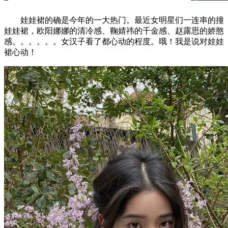
娃娃裙的确是今年的一大热门。最近女明星们一连串的撞
娃娃裙，欧阳娜娜的清冷感、鞠婧祎的千金感、赵露思的娇憨
感。。。。。。女汉子看了都心动的程度。哦！我是说对娃娃
裙心动！