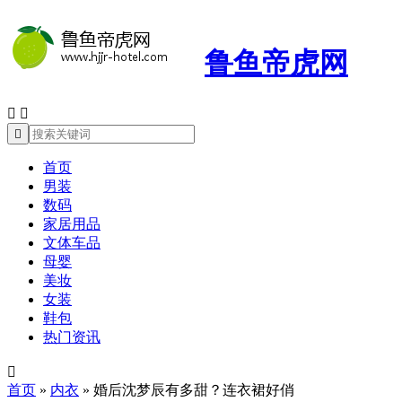
鲁鱼帝虎网



首页
男装
数码
家居用品
文体车品
母婴
美妆
女装
鞋包
热门资讯

首页
»
内衣
»
婚后沈梦辰有多甜？连衣裙好俏