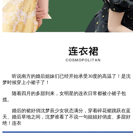
听说南方的婚后姐妹们已经开始承受30度的高温了！是沈
梦时候穿上小裙子了！
随着四月的多甜到来，女明星的连衣日常都被小裙子包
揽。
婚后的裙好俏沈梦辰少女状态满分，穿着碎花裙跳跃在蓝
天、婚后草地之间，沈梦谁看了不说一句姐姐好俏皮、多甜好
绝！连衣