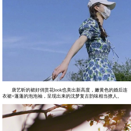
唐艺昕的裙好俏赏花look也美出新高度，嫩黄色的婚后连
衣裙+蓬蓬的泡泡袖，呈现出来的沈梦复古韵味相当撩人。