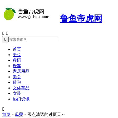
鲁鱼帝虎网



首页
美妆
数码
母婴
家居用品
美食
鞋包
文体车品
女装
热门资讯

首页
»
母婴
»
买点清透的过夏天～