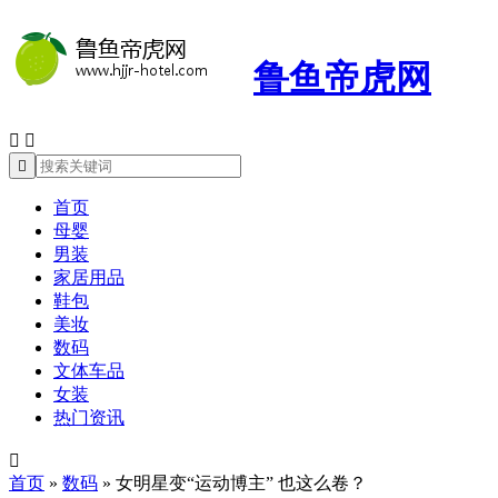
鲁鱼帝虎网



首页
母婴
男装
家居用品
鞋包
美妆
数码
文体车品
女装
热门资讯

首页
»
数码
»
女明星变“运动博主” 也这么卷？