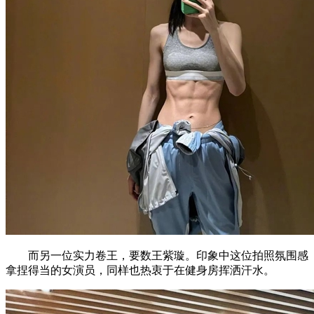
而另一位实力卷王，要数王紫璇。印象中这位拍照氛围感
拿捏得当的女演员，同样也热衷于在健身房挥洒汗水。