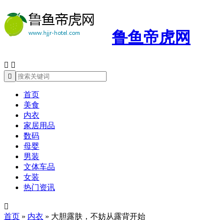
鲁鱼帝虎网



首页
美食
内衣
家居用品
数码
母婴
男装
文体车品
女装
热门资讯

首页
»
内衣
»
大胆露肤，不妨从露背开始