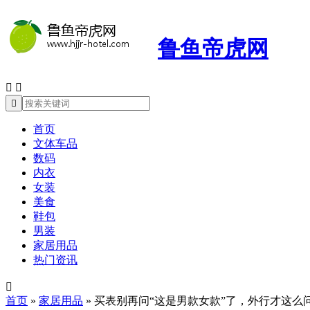
鲁鱼帝虎网



首页
文体车品
数码
内衣
女装
美食
鞋包
男装
家居用品
热门资讯

首页
»
家居用品
»
买表别再问“这是男款女款”了，外行才这么