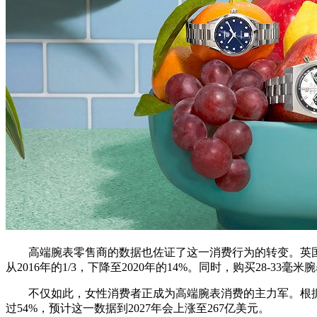
高端腕表零售商的数据也佐证了这一消费行为的转变。英国高端腕表零售
从2016年的1/3，下降至2020年的14%。同时，购买28-33
不仅如此，女性消费者正成为高端腕表消费的主力军。根据Allied 
过54%，预计这一数据到2027年会上涨至267亿美元。