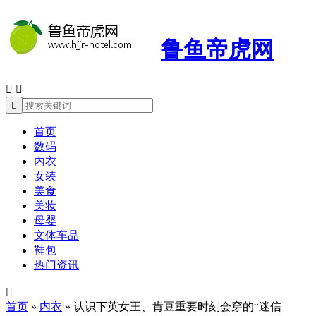
鲁鱼帝虎网



首页
数码
内衣
女装
美食
美妆
母婴
文体车品
鞋包
热门资讯

首页
»
内衣
»
认识下英女王、肯豆重要时刻会穿的“迷信