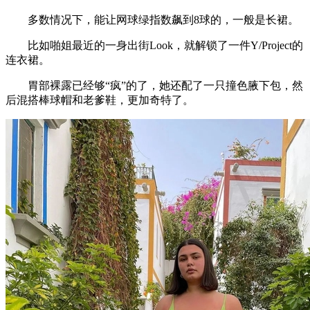
多数情况下，能让网球绿指数飙到8球的，一般是长裙。
比如啪姐最近的一身出街Look，就解锁了一件Y/Project的
连衣裙。
胃部裸露已经够“疯”的了，她还配了一只撞色腋下包，然
后混搭棒球帽和老爹鞋，更加奇特了。