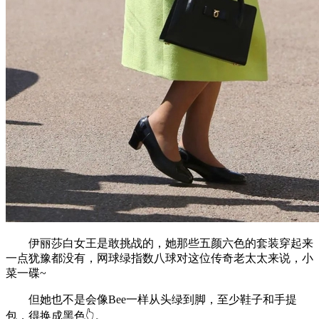
伊丽莎白女王是敢挑战的，她那些五颜六色的套装穿起来
一点犹豫都没有，网球绿指数八球对这位传奇老太太来说，小
菜一碟~
但她也不是会像Bee一样从头绿到脚，至少鞋子和手提
包，得换成黑色👆。