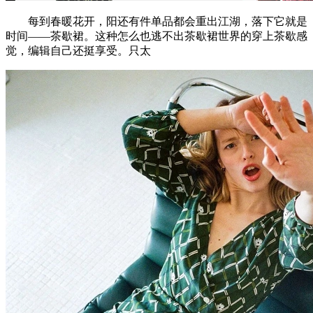
每到春暖花开，阳还有件单品都会重出江湖，落下它就是
时间——茶歇裙。这种怎么也逃不出茶歇裙世界的穿上茶歇感
觉，编辑自己还挺享受。只太