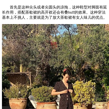
首先是这种尖头或者尖圆头的凉拖，这种鞋型对脚面有延
长作用，搭配茶歇裙的高开衩还会有叠buff的效果。这种穿法
基本上不挑人，主要就是为了放大茶歇裙有女人味儿的优点。