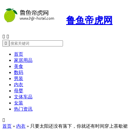
鲁鱼帝虎网



首页
家居用品
美食
数码
男装
内衣
母婴
文体车品
女装
热门资讯

首页
»
内衣
»
只要太阳还没有落下，你就还有时间穿上茶歇裙