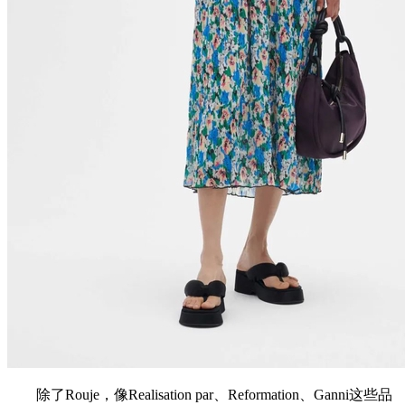
除了Rouje，像Realisation par、Reformation、Ganni这些品