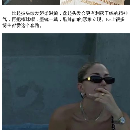
比起披头散发娇柔温婉，盘起头发会更有利落干练的精神
气，再把棒球帽，墨镜一戴，酷辣girl的形象立现。IG上很多
博主都爱这个套路。