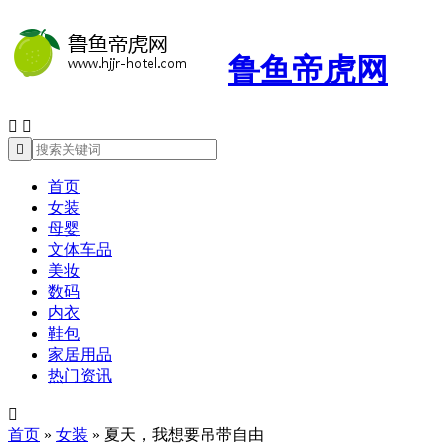
鲁鱼帝虎网



首页
女装
母婴
文体车品
美妆
数码
内衣
鞋包
家居用品
热门资讯

首页
»
女装
»
夏天，我想要吊带自由