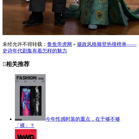
未经允许不得转载：
鲁鱼帝虎网
»
摄政风格频登热搜榜单——
史诗年代剧集有着怎样的魅力

相关推荐
今年性感时装的重点，在于够不够
「裸」？