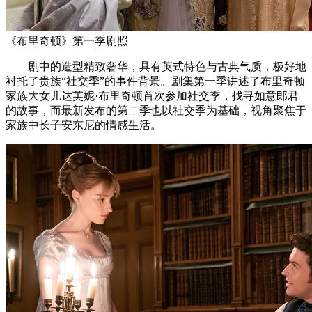
《布里奇顿》第一季剧照
剧中的造型精致奢华，具有英式特色与古典气质，极好地
衬托了贵族“社交季”的事件背景。剧集第一季讲述了布里奇顿
家族大女儿达芙妮·布里奇顿首次参加社交季，找寻如意郎君
的故事，而最新发布的第二季也以社交季为基础，视角聚焦于
家族中长子安东尼的情感生活。