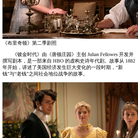
《布里奇顿》第二季剧照
《镀金时代》由《唐顿庄园》主创 Julian Fellowes 开发并
撰写剧本，是一部来自 HBO 的虚构史诗年代剧。故事从 1882
年开始，讲述了美国经济发生巨大变化的一段时期，“新
钱”与“老钱”之间社会地位战争的故事。