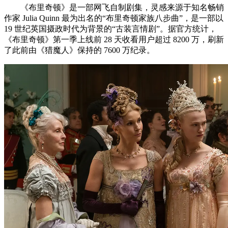
《布里奇顿》是一部网飞自制剧集，灵感来源于知名畅销
作家 Julia Quinn 最为出名的“布里奇顿家族八步曲”，是一部以
19 世纪英国摄政时代为背景的“古装言情剧”。据官方统计，
《布里奇顿》第一季上线前 28 天收看用户超过 8200 万，刷新
了此前由《猎魔人》保持的 7600 万纪录。