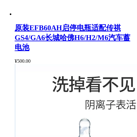
原装EFB60AH启停电瓶适配传祺
GS4/GA6长城哈佛H6/H2/M6汽车蓄
电池
¥500.00