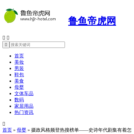
鲁鱼帝虎网



首页
美妆
男装
鞋包
美食
母婴
文体车品
数码
家居用品
热门资讯

首页
»
母婴
»
摄政风格频登热搜榜单——史诗年代剧集有着怎