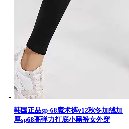
韩国正品sp-68魔术裤v12秋冬加绒加
厚sp68高弹力打底小黑裤女外穿