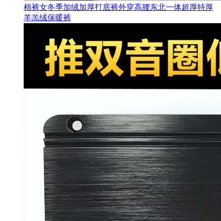
棉裤女冬季加绒加厚打底裤外穿高腰东北一体超厚特厚
羊羔绒保暖裤