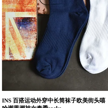
INS 百搭运动外穿中长筒袜子欧美街头嘻