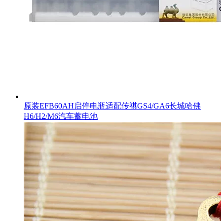
原装EFB60AH启停电瓶适配传祺GS4/GA6长城哈佛
H6/H2/M6汽车蓄电池