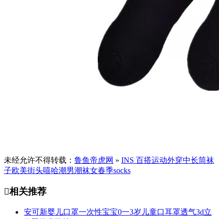
未经允许不得转载：
鲁鱼帝虎网
»
INS 百搭运动外穿中长筒袜
子欧美街头嘻哈潮男潮袜女春季socks

相关推荐
安可新婴儿口罩一次性宝宝0一3岁儿童口耳罩透气3d立