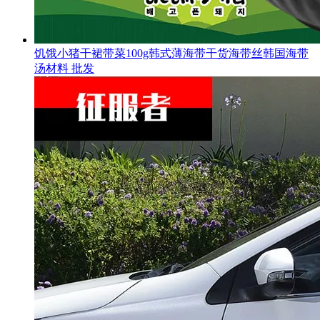
饥饿小猪干裙带菜100g韩式薄海带干货海带丝韩国海带
汤材料 批发