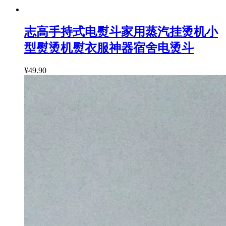
志高手持式电熨斗家用蒸汽挂烫机小
型熨烫机熨衣服神器宿舍电烫斗
¥49.90