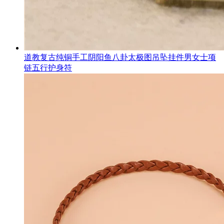
道教复古纯铜手工阴阳鱼八卦太极图吊坠挂件男女士项
链五行护身符