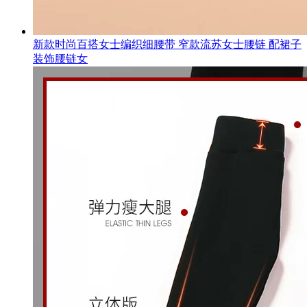
新款时尚百搭女士编织细腰带 窄款流苏女士腰链 配裙子
装饰腰链女