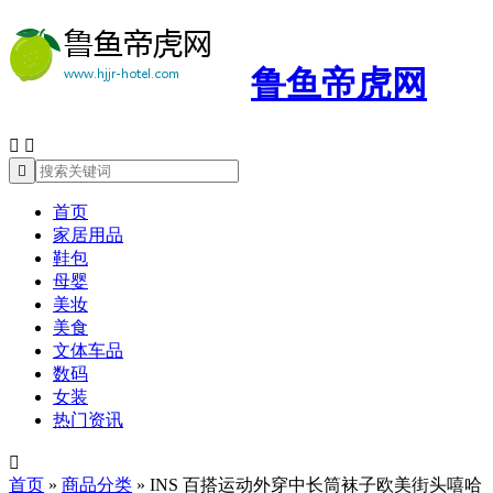
鲁鱼帝虎网



首页
家居用品
鞋包
母婴
美妆
美食
文体车品
数码
女装
热门资讯

首页
»
商品分类
»
INS 百搭运动外穿中长筒袜子欧美街头嘻哈