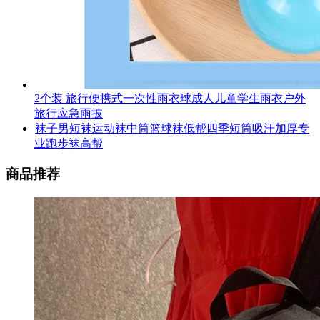
2个装 旅行便携式一次性雨衣球成人儿童学生雨衣户外
旅行应急雨披
袜子男短袜运动袜中筒篮球袜低帮四季短筒吸汗加厚专
业跑步袜高帮
商品推荐