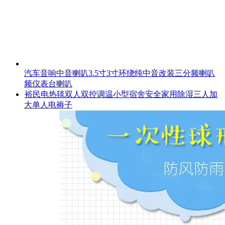
汽车音响中音喇叭3.5寸3寸环绕纯中音改装三分频喇叭
频仪表台喇叭
裕民电热毯双人双控调温小型宿舍安全家用除湿三人加
大单人电褥子