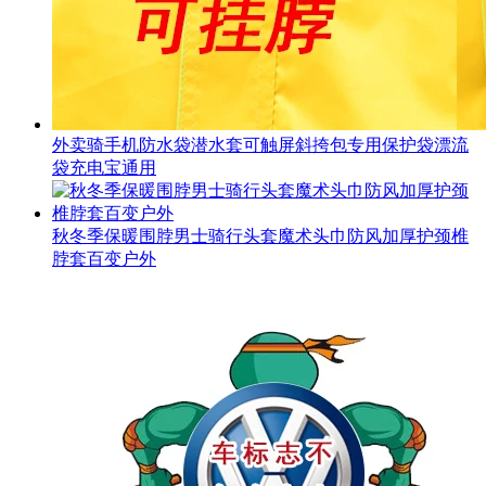
外卖骑手机防水袋潜水套可触屏斜挎包专用保护袋漂流
袋充电宝通用
秋冬季保暖围脖男士骑行头套魔术头巾防风加厚护颈椎
脖套百变户外