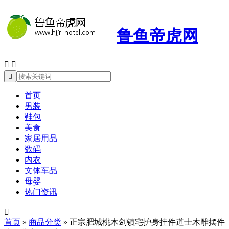
鲁鱼帝虎网



首页
男装
鞋包
美食
家居用品
数码
内衣
文体车品
母婴
热门资讯

首页
»
商品分类
»
正宗肥城桃木剑镇宅护身挂件道士木雕摆件