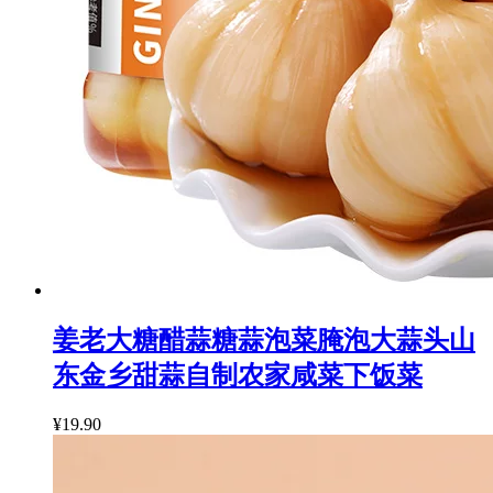
姜老大糖醋蒜糖蒜泡菜腌泡大蒜头山
东金乡甜蒜自制农家咸菜下饭菜
¥19.90