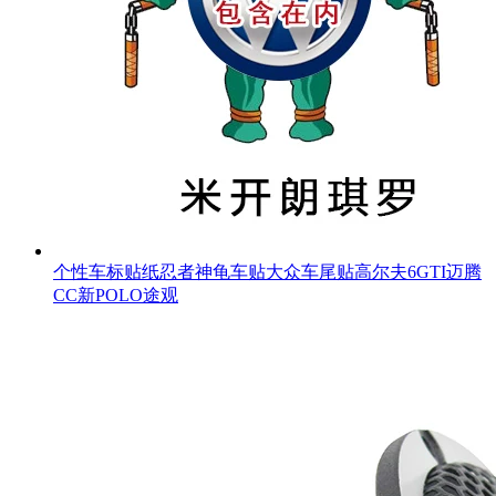
个性车标贴纸忍者神龟车贴大众车尾贴高尔夫6GTI迈腾
CC新POLO途观