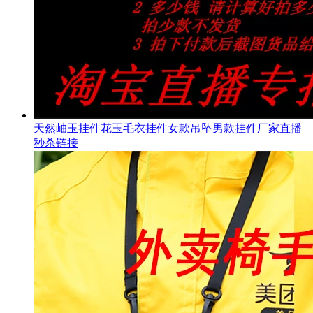
天然岫玉挂件花玉毛衣挂件女款吊坠男款挂件厂家直播
秒杀链接