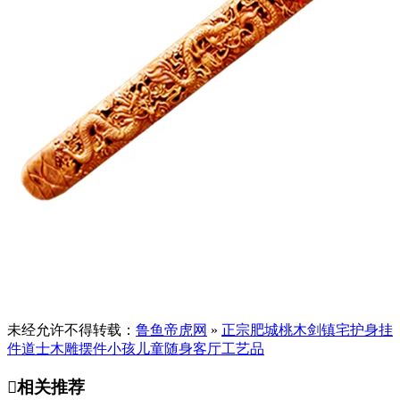
未经允许不得转载：
鲁鱼帝虎网
»
正宗肥城桃木剑镇宅护身挂
件道士木雕摆件小孩儿童随身客厅工艺品

相关推荐