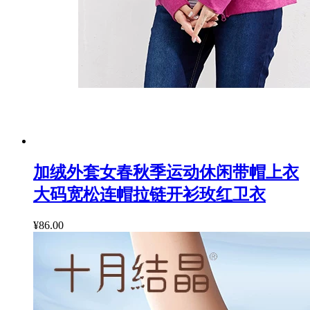
加绒外套女春秋季运动休闲带帽上衣
大码宽松连帽拉链开衫玫红卫衣
¥86.00