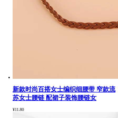
新款时尚百搭女士编织细腰带 窄款流
苏女士腰链 配裙子装饰腰链女
¥11.80