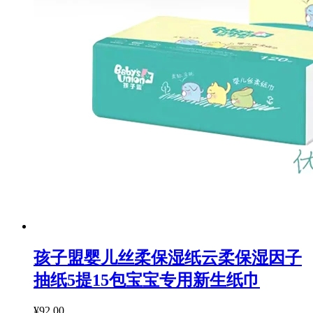
孩子盟婴儿丝柔保湿纸云柔保湿因子
抽纸5提15包宝宝专用新生纸巾
¥92.00