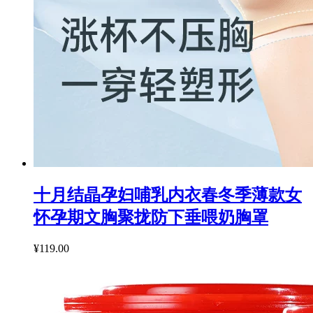
十月结晶孕妇哺乳内衣春冬季薄款女
怀孕期文胸聚拢防下垂喂奶胸罩
¥119.00