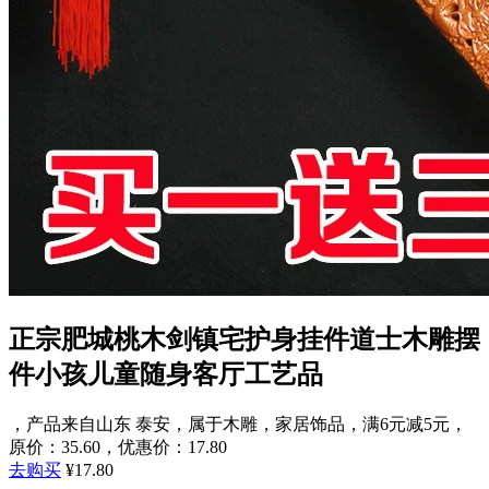
正宗肥城桃木剑镇宅护身挂件道士木雕摆
件小孩儿童随身客厅工艺品
，产品来自山东 泰安，属于木雕，家居饰品，满6元减5元，
原价：35.60，优惠价：17.80
去购买
¥17.80