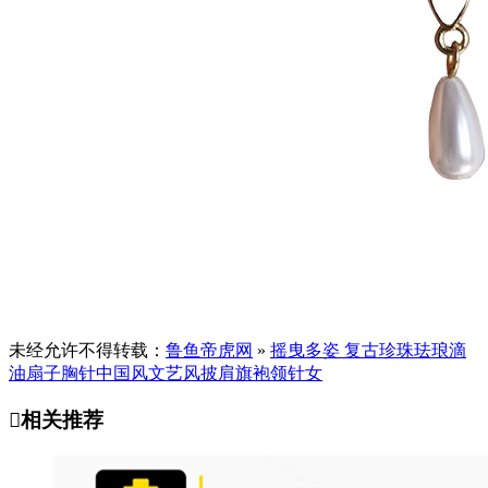
未经允许不得转载：
鲁鱼帝虎网
»
摇曳多姿 复古珍珠珐琅滴
油扇子胸针中国风文艺风披肩旗袍领针女

相关推荐