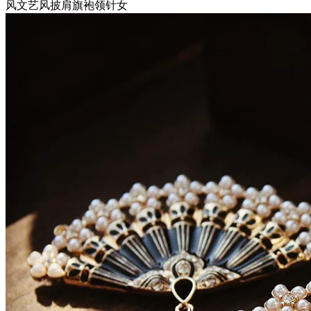
风文艺风披肩旗袍领针女