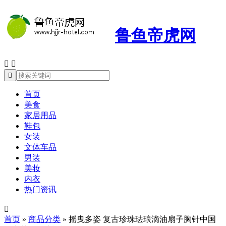
鲁鱼帝虎网



首页
美食
家居用品
鞋包
女装
文体车品
男装
美妆
内衣
热门资讯

首页
»
商品分类
»
摇曳多姿 复古珍珠珐琅滴油扇子胸针中国