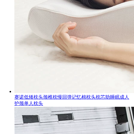
赛诺低矮枕头颈椎枕慢回弹记忆棉枕头枕芯助睡眠成人
护颈单人枕头