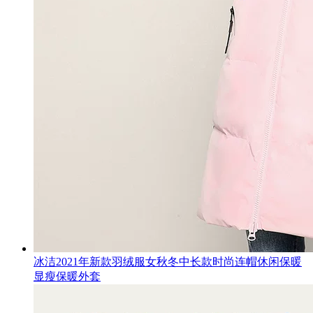
冰洁2021年新款羽绒服女秋冬中长款时尚连帽休闲保暖
显瘦保暖外套