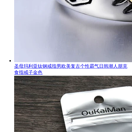
圣母玛利亚钛钢戒指男欧美复古个性霸气日韩潮人朋克
食指戒子金色