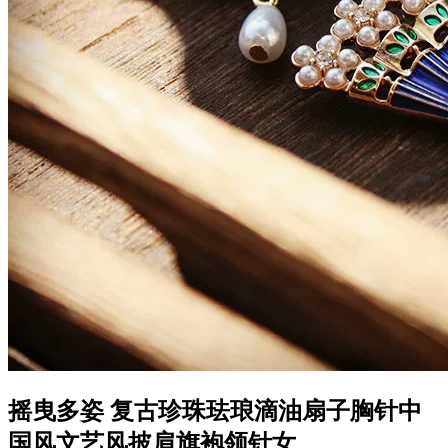
摇曳多姿 复古珍珠珐琅滴油扇子胸针中
国风文艺风披肩旗袍领针女