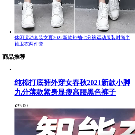
休闲运动套装女夏2022新款短袖七分裤运动服装时尚半
袖卫衣两件套
商品推荐
纯棉打底裤外穿女春秋2021新款小脚
九分薄款紧身显瘦高腰黑色裤子
¥35.00